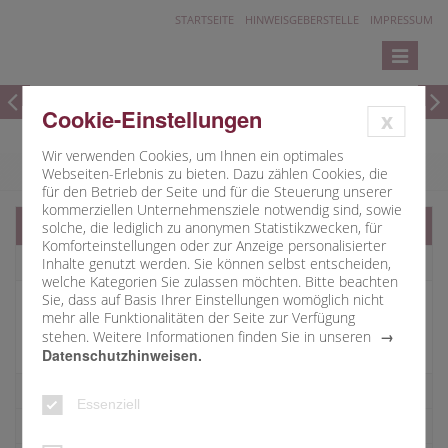
STARTSEITE
HINWEISGEBERSTELLE
IMPRESSUM
Toggle
navigatio
Cookie-Einstellungen
x
Wir verwenden Cookies, um Ihnen ein optimales
Webseiten-Erlebnis zu bieten. Dazu zählen Cookies, die
für den Betrieb der Seite und für die Steuerung unserer
kommerziellen Unternehmensziele notwendig sind, sowie
Heilig Geist Bayreuth
solche, die lediglich zu anonymen Statistikzwecken, für
Komforteinstellungen oder zur Anzeige personalisierter
Inhalte genutzt werden. Sie können selbst entscheiden,
Kirche
welche Kategorien Sie zulassen möchten. Bitte beachten
Pfarrgemeinderat
Sie, dass auf Basis Ihrer Einstellungen womöglich nicht
mehr alle Funktionalitäten der Seite zur Verfügung
Mitglieder
stehen. Weitere Informationen finden Sie in unseren
Sachausschüsse
Datenschutzhinweisen.
Kirchenverwaltung
Essenziell
Kindergärten